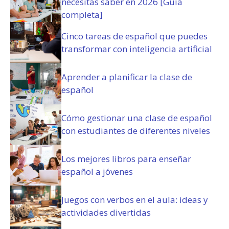
o
necesitas saber en 2026 [Guía
n
completa]
e
s
Cinco tareas de español que puedes
(
transformar con inteligencia artificial
O
b
Aprender a planificar la clase de
l
español
i
g
a
Cómo gestionar una clase de español
t
con estudiantes de diferentes niveles
o
r
i
Los mejores libros para enseñar
o
español a jóvenes
)
Juegos con verbos en el aula: ideas y
actividades divertidas