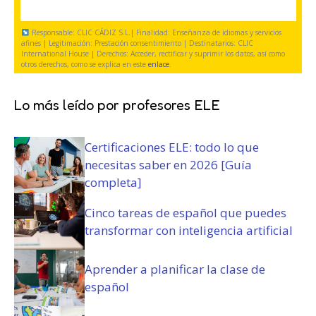
i
o
i
g
o
s
g
a
Responsable: CLIC CÁDIZ S.L.| Finalidad: Enseñanza de idiomas y servicios
)
y
a
t
afines | Legitimación: Prestación consentimiento | Destinatarios: CLIC
c
International House | Derechos: Acceder, rectificar y suprimir los datos, así como
t
o
otros derechos, como se explica en este
enlace
.
o
o
r
n
r
i
d
i
Lo más leído por profesores ELE
o
i
o
)
c
)
Certificaciones ELE: todo lo que
i
o
necesitas saber en 2026 [Guía
n
completa]
e
s
Cinco tareas de español que puedes
(
transformar con inteligencia artificial
O
b
Aprender a planificar la clase de
l
español
i
g