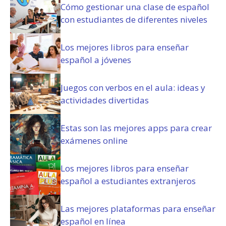
a
Cómo gestionar una clase de español
t
con estudiantes de diferentes niveles
o
r
i
Los mejores libros para enseñar
o
español a jóvenes
)
Juegos con verbos en el aula: ideas y
actividades divertidas
Estas son las mejores apps para crear
exámenes online
Los mejores libros para enseñar
español a estudiantes extranjeros
Las mejores plataformas para enseñar
español en línea