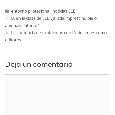
Categorías
entorno profesional
,
noticias ELE
IA en la clase de ELE: ¿aliada imprescindible o
amenaza latente?
La curaduría de contenidos con IA: docentes como
editores
Deja un comentario
Comentario