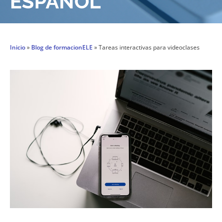
ESPAÑOL
Inicio
»
Blog de formacionELE
»
Tareas interactivas para videoclases