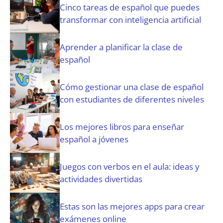
s
Cinco tareas de español que puedes
(
transformar con inteligencia artificial
O
b
Aprender a planificar la clase de
l
español
i
g
a
Cómo gestionar una clase de español
t
con estudiantes de diferentes niveles
o
r
i
Los mejores libros para enseñar
o
español a jóvenes
)
Juegos con verbos en el aula: ideas y
actividades divertidas
Estas son las mejores apps para crear
exámenes online