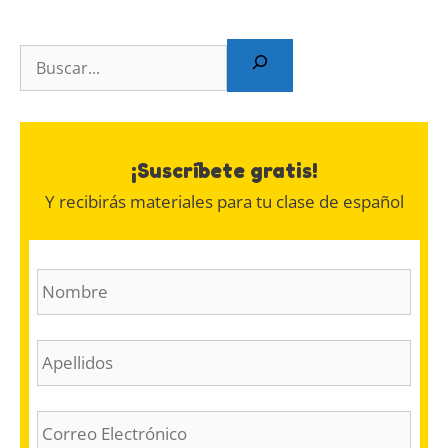
¡Suscríbete gratis!
Y recibirás materiales para tu clase de español
N
o
m
b
A
r
p
e
e
(
l
E
O
l
m
b