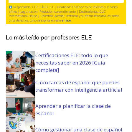
o
s
g
a
Responsable: CLIC CÁDIZ S.L.| Finalidad: Enseñanza de idiomas y servicios
)
y
a
t
afines | Legitimación: Prestación consentimiento | Destinatarios: CLIC
c
International House | Derechos: Acceder, rectificar y suprimir los datos, así como
t
o
otros derechos, como se explica en este
enlace
.
o
o
r
n
r
i
d
i
Lo más leído por profesores ELE
o
i
o
)
c
)
Certificaciones ELE: todo lo que
i
o
necesitas saber en 2026 [Guía
n
completa]
e
s
Cinco tareas de español que puedes
(
transformar con inteligencia artificial
O
b
Aprender a planificar la clase de
l
español
i
g
a
Cómo gestionar una clase de español