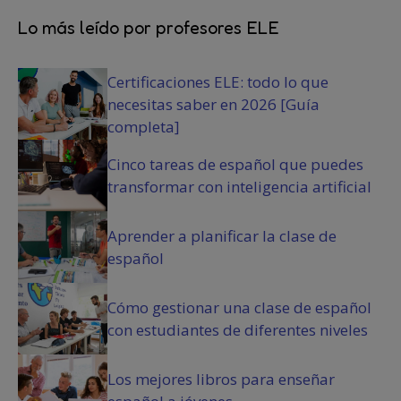
n
r
i
d
i
Lo más leído por profesores ELE
o
i
o
)
c
)
Certificaciones ELE: todo lo que
i
o
necesitas saber en 2026 [Guía
n
completa]
e
s
Cinco tareas de español que puedes
(
transformar con inteligencia artificial
O
b
Aprender a planificar la clase de
l
español
i
g
a
Cómo gestionar una clase de español
t
con estudiantes de diferentes niveles
o
r
i
Los mejores libros para enseñar
o