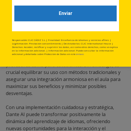
Conclusiones
Dante AI representa una herramienta poderosa y
versátil para la enseñanza del español como segunda
lengua. Sus capacidades para personalizar el
Responsable: CLIC CÁDIZ S.L.| Finalidad: Enseñanza de idiomas y servicios afines |
aprendizaje, proporcionar retroalimentación
Legitimación: Prestación consentimiento | Destinatarios: CLIC International House |
Derechos: Acceder, rectificar y suprimir los datos, así como otros derechos, como se explica
instantánea y generar contenido relevante lo
en la información adicional. | Información adicional: Puede consultar la información
adicional y detallada sobre Protección de Datos en este
enlace
.
convierten en un recurso valioso tanto para
profesores como para estudiantes. Sin embargo, es
crucial equilibrar su uso con métodos tradicionales y
asegurar una integración armoniosa en el aula para
maximizar sus beneficios y minimizar posibles
desventajas.
Con una implementación cuidadosa y estratégica,
Dante AI puede transformar positivamente la
dinámica del aprendizaje de idiomas, ofreciendo
nuevas oportunidades para la interacción y el