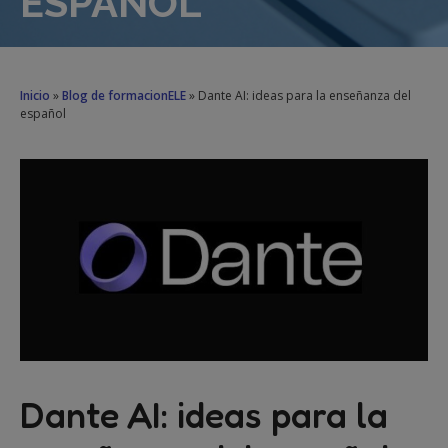
ESPAÑOL
Inicio
»
Blog de formacionELE
»
Dante AI: ideas para la enseñanza del
español
Dante AI: ideas para la