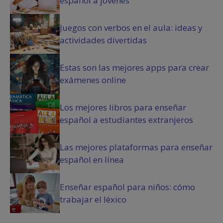
español a jóvenes
)
Juegos con verbos en el aula: ideas y
actividades divertidas
Estas son las mejores apps para crear
exámenes online
Los mejores libros para enseñar
español a estudiantes extranjeros
Las mejores plataformas para enseñar
español en línea
Enseñar español para niños: cómo
trabajar el léxico