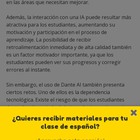
en las áreas que necesitan mejorar.
Además, la interacción con una IA puede resultar más
atractiva para los estudiantes, aumentando su
motivación y participación en el proceso de
aprendizaje. La posibilidad de recibir
retroalimentación inmediata y de alta calidad también
es un factor motivador importante, ya que los
estudiantes pueden ver sus progresos y corregir
errores al instante.
Sin embargo, el uso de Dante AI también presenta
ciertos retos. Uno de ellos es la dependencia
tecnológica. Existe el riesgo de que los estudiantes
dependan demasiado de la tecnología y reduzcan la
interacción humana, lo que puede afectar
¿Quieres recibir materiales para tu
negativamente su desarrollo social y comunicativo.
clase de español?
Por ello, es importante equilibrar el uso de la IA con
métodos de enseñanza tradicionales que fomenten la