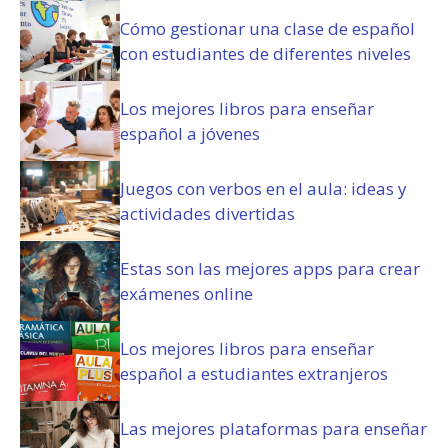
a
Cómo gestionar una clase de español
t
con estudiantes de diferentes niveles
o
r
i
Los mejores libros para enseñar
o
español a jóvenes
)
Juegos con verbos en el aula: ideas y
actividades divertidas
Estas son las mejores apps para crear
exámenes online
Los mejores libros para enseñar
español a estudiantes extranjeros
Las mejores plataformas para enseñar