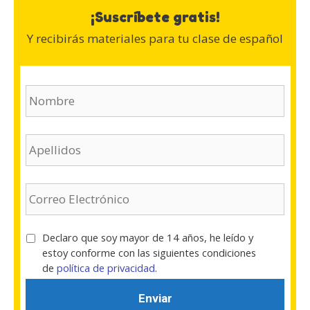
¡Suscríbete gratis!
Y recibirás materiales para tu clase de español
N
o
m
b
A
r
p
e
e
(
l
E
O
l
m
b
i
a
l
d
i
i
T
Declaro que soy mayor de 14 años, he leído y
o
l
g
é
estoy conforme con las siguientes condiciones
s
(
a
r
de
política de privacidad
.
(
O
t
m
O
b
o
i
b
l