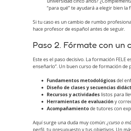
universidad cinco años? ¿Complementar
“para qué” te ayudará a elegir bien la 
Si tu caso es un cambio de rumbo profesional
hace profesor de español antes de seguir.
Paso 2. Fórmate con un 
Este es el paso decisivo. La formación FELE e
enseñarlo”. Un buen curso de formación de 
Fundamentos metodológicos
del enf
Diseño de clases y secuencias didác
Recursos y actividades
listos para lle
Herramientas de evaluación
y correc
Acompañamiento
de tutores con expe
Aquí surge una duda muy común:
¿curso o má
perfil, tu presupuesto y tus objetivos. Un má