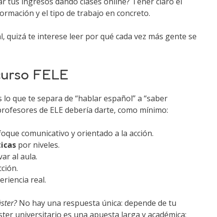
 tus ingresos dando clases online? Tener claro el
formación y el tipo de trabajo en concreto.
, quizá te interese leer por qué cada vez más gente se
curso FELE
s lo que te separa de “hablar español” a “saber
profesores de ELE debería darte, como mínimo:
oque comunicativo y orientado a la acción.
ticas
por niveles.
var al aula.
ción.
riencia real.
ster?
No hay una respuesta única: depende de tu
ster universitario es una apuesta larga y académica;