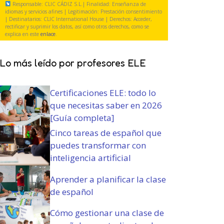
i
Responsable: CLIC CÁDIZ S.L.| Finalidad: Enseñanza de
a
g
y
o
idiomas y servicios afines | Legitimación: Prestación consentimiento
t
| Destinatarios: CLIC International House | Derechos: Acceder,
a
c
)
rectificar y suprimir los datos, así como otros derechos, como se
o
t
o
explica en este
enlace
.
r
o
n
i
r
d
Lo más leído por profesores ELE
o
i
i
)
o
c
)
i
Certificaciones ELE: todo lo
o
que necesitas saber en 2026
n
[Guía completa]
e
s
Cinco tareas de español que
(
puedes transformar con
O
inteligencia artificial
b
l
Aprender a planificar la clase
i
de español
g
a
Cómo gestionar una clase de
t