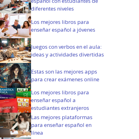
español con estudiantes de
o
diferentes niveles
r
i
Los mejores libros para
o
enseñar español a jóvenes
)
Juegos con verbos en el aula:
ideas y actividades divertidas
Estas son las mejores apps
para crear exámenes online
Los mejores libros para
enseñar español a
estudiantes extranjeros
Las mejores plataformas
para enseñar español en
línea