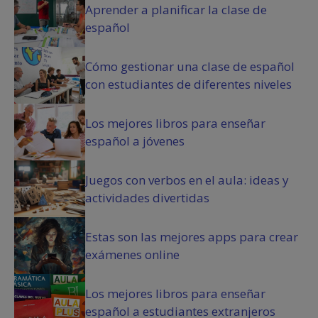
Aprender a planificar la clase de
l
español
i
g
a
Cómo gestionar una clase de español
t
con estudiantes de diferentes niveles
o
r
i
Los mejores libros para enseñar
o
español a jóvenes
)
Juegos con verbos en el aula: ideas y
actividades divertidas
Estas son las mejores apps para crear
exámenes online
Los mejores libros para enseñar
español a estudiantes extranjeros