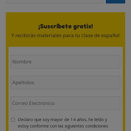
¡Suscríbete gratis!
Y recibirás materiales para tu clase de español
N
o
m
b
A
r
p
e
e
(
l
E
O
l
m
b
i
a
l
d
i
i
T
Declaro que soy mayor de 14 años, he leído y
o
l
g
é
estoy conforme con las siguientes condiciones
s
(