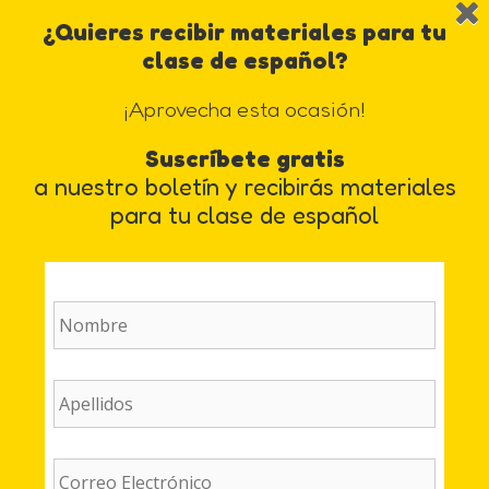
House y colaboradora de los
cursos para profesores
¿Quieres recibir materiales para tu
de español como lengua extranjera
en Formación
clase de español?
ELE.
¡Aprovecha esta ocasión!
LinkedIn
Facebook
Instagram
Twitter
Suscríbete gratis
a nuestro boletín y recibirás materiales
Categorías
para tu clase de español
planificación de la clase
Tecnología en la clase de español: participar, no
distraer
Nombre
(Obligatorio)
Lista de prioridades: una actividad comunicativa
para la clase de español
Apellidos
(Obligatorio)
4 comentarios en «Cinco
Email
(Obligatorio)
errores que cometemos al