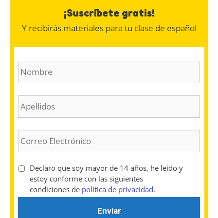
¡Suscríbete gratis!
Y recibirás materiales para tu clase de español
N
o
m
b
A
r
p
e
e
(
l
E
O
l
m
b
i
a
l
d
i
i
T
Declaro que soy mayor de 14 años, he leído y
o
l
g
é
estoy conforme con las siguientes
s
(
a
r
condiciones de
política de privacidad
.
(
O
t
m
O
b
o
i
b
l