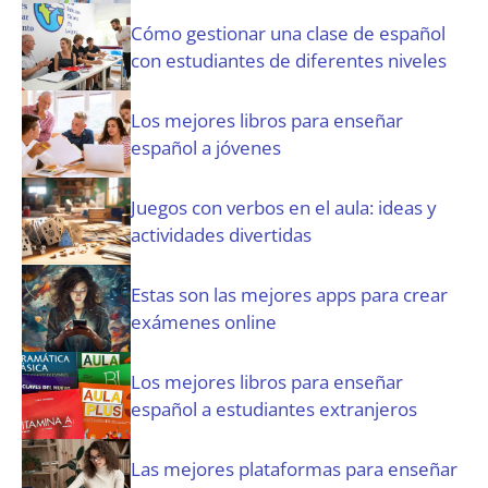
a
Cómo gestionar una clase de español
t
con estudiantes de diferentes niveles
o
r
i
Los mejores libros para enseñar
o
español a jóvenes
)
Juegos con verbos en el aula: ideas y
actividades divertidas
Estas son las mejores apps para crear
exámenes online
Los mejores libros para enseñar
español a estudiantes extranjeros
Las mejores plataformas para enseñar