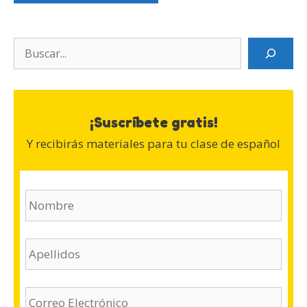
Search
¡Suscríbete gratis!
Y recibirás materiales para tu clase de español
N
o
m
b
A
r
p
e
e
(
l
E
O
l
m