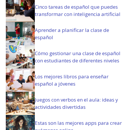
s
Cinco tareas de español que puedes
(
transformar con inteligencia artificial
O
b
Aprender a planificar la clase de
l
español
i
g
a
Cómo gestionar una clase de español
t
con estudiantes de diferentes niveles
o
r
i
Los mejores libros para enseñar
o
español a jóvenes
)
Juegos con verbos en el aula: ideas y
actividades divertidas
Estas son las mejores apps para crear