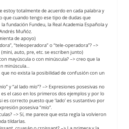
que estoy totalmente de acuerdo en cada palabra y
mo que cuando tengo ese tipo de dudas que
e la fundación Fundeu, la Real Academia Española y
o Andrés Muñóz.
mienta de apoyo)
adora”, “teleoperadora” o “tele-operadora”? –>
mini, auto, pre, etc. se escriben junto)
con mayúscula o con minúscula? –> creo que la
con minúscula…
a que no exista la posibilidad de confusión con un
mío” y “al lado mío”? –> Expresiones posesivas no
es el caso en los primeros dos ejemplos y por lo
si es correcto puesto que ‘lado’ es sustantivo por
xpresión posesiva “mío”.
ulas? –> Sí, me parece que esta regla la volvieron
a tildarlas.
issant, cruasán o croissant? –> La primera y la