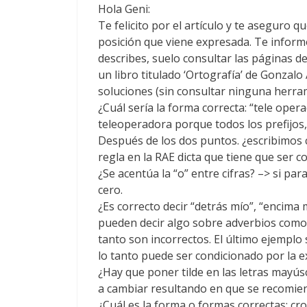
Hola Geni:
Te felicito por el artículo y te aseguro 
posición que viene expresada. Te infor
describes, suelo consultar las páginas d
un libro titulado ‘Ortografía’ de Gonzal
soluciones (sin consultar ninguna herra
¿Cuál sería la forma correcta: “tele oper
teleoperadora porque todos los prefijos, (
Después de los dos puntos. ¿escribimos 
regla en la RAE dicta que tiene que ser 
¿Se acentúa la “o” entre cifras? –> si par
cero.
¿Es correcto decir “detrás mío”, “encima 
pueden decir algo sobre adverbios como 
tanto son incorrectos. El último ejemplo 
lo tanto puede ser condicionado por la e
¿Hay que poner tilde en las letras mayúsc
a cambiar resultando en que se recomiend
¿Cuál es la forma o formas correctas: cro