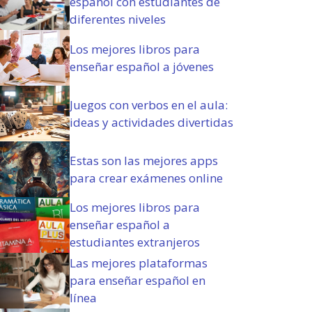
español con estudiantes de
o
diferentes niveles
r
i
Los mejores libros para
o
enseñar español a jóvenes
)
Juegos con verbos en el aula:
ideas y actividades divertidas
Estas son las mejores apps
para crear exámenes online
Los mejores libros para
enseñar español a
estudiantes extranjeros
Las mejores plataformas
para enseñar español en
línea