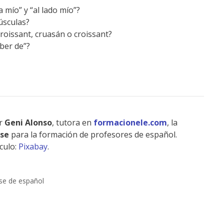
a mío” y “al lado mío”?
úsculas?
croissant, cruasán o croissant?
ber de”?
or
Geni Alonso
, tutora en
formacionele.com
, la
use
para la formación de profesores de español.
culo:
Pixabay
.
ase de español