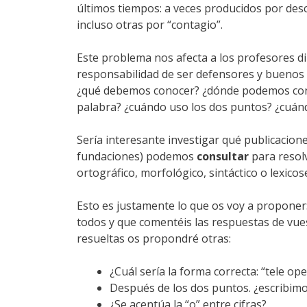
últimos tiempos: a veces producidos por desc
incluso otras por “contagio”.
Este problema nos afecta a los profesores d
responsabilidad de ser defensores y buenos
¿qué debemos conocer? ¿dónde podemos cons
palabra? ¿cuándo uso los dos puntos? ¿cuán
Sería interesante investigar qué publicacion
fundaciones) podemos
consultar
para resol
ortográfico, morfológico, sintáctico o lexico
Esto es justamente lo que os voy a proponer
todos y que comentéis las respuestas de vu
resueltas os propondré otras:
¿Cuál sería la forma correcta: “tele o
Después de los dos puntos. ¿escribim
¿Se acentúa la “o” entre cifras?