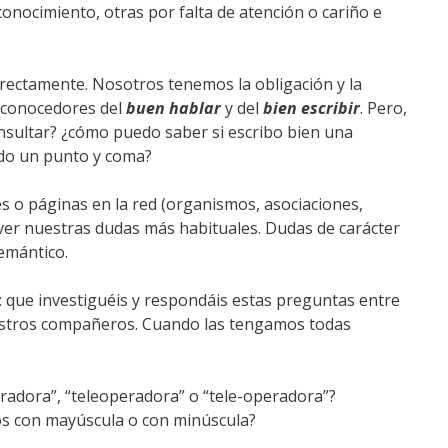
onocimiento, otras por falta de atención o cariño e
irectamente. Nosotros tenemos la obligación y la
 conocedores del
buen hablar
y del
bien escribir
. Pero,
ultar? ¿cómo puedo saber si escribo bien una
do un punto y coma?
es o páginas en la red (organismos, asociaciones,
ver nuestras dudas más habituales. Dudas de carácter
semántico.
: que investiguéis y respondáis estas preguntas entre
estros compañeros. Cuando las tengamos todas
peradora”, “teleoperadora” o “tele-operadora”?
os con mayúscula o con minúscula?