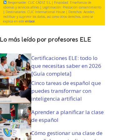
i
Responsable: CLIC CÁDIZ S.L.| Finalidad: Enseñanza de
a
g
y
o
idiomas y servicios afines | Legitimación: Prestación consentimiento
t
| Destinatarios: CLIC International House | Derechos: Acceder,
a
c
)
rectificar y suprimir los datos, así como otros derechos, como se
o
t
o
explica en este
enlace
.
r
o
n
i
r
d
Lo más leído por profesores ELE
o
i
i
)
o
c
)
i
Certificaciones ELE: todo lo
o
que necesitas saber en 2026
n
[Guía completa]
e
s
Cinco tareas de español que
(
puedes transformar con
O
inteligencia artificial
b
l
Aprender a planificar la clase
i
de español
g
a
Cómo gestionar una clase de
t