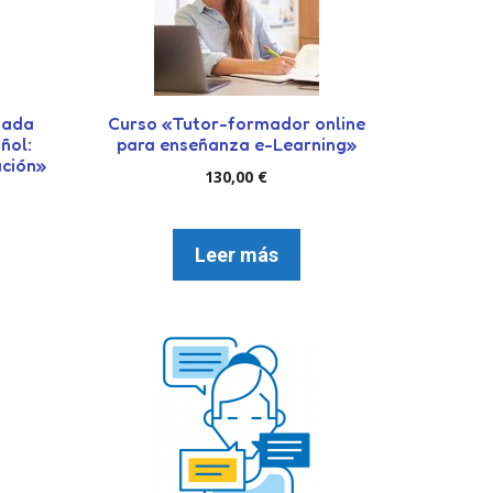
zada
Curso «Tutor-formador online
ñol:
para enseñanza e-Learning»
ación»
130,00
€
Leer más