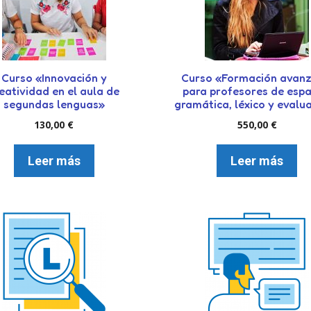
Curso «Innovación y
Curso «Formación avan
eatividad en el aula de
para profesores de espa
segundas lenguas»
gramática, léxico y evalu
130,00
€
550,00
€
Leer más
Leer más