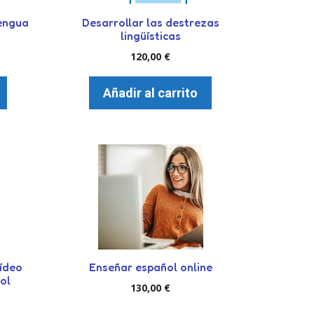
lengua
Desarrollar las destrezas
lingüísticas
120,00
€
Añadir al carrito
Este
producto
tiene
múltiples
variantes.
Las
opciones
vídeo
Enseñar español online
se
ol
pueden
130,00
€
elegir