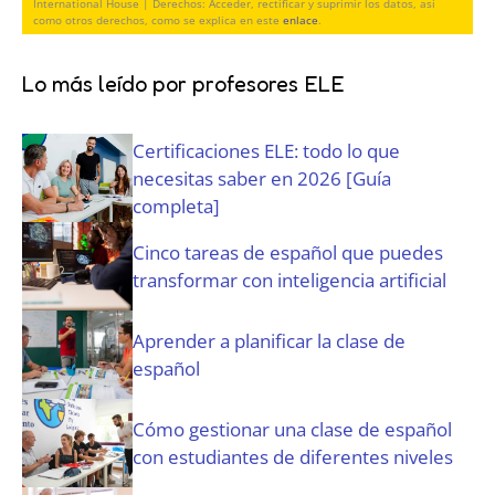
c
International House | Derechos: Acceder, rectificar y suprimir los datos, así
t
o
como otros derechos, como se explica en este
enlace
.
o
o
r
n
r
i
d
i
Lo más leído por profesores ELE
o
i
o
)
c
)
Certificaciones ELE: todo lo que
i
o
necesitas saber en 2026 [Guía
n
completa]
e
s
Cinco tareas de español que puedes
(
transformar con inteligencia artificial
O
b
Aprender a planificar la clase de
l
español
i
g
a
Cómo gestionar una clase de español
t
con estudiantes de diferentes niveles
o
r