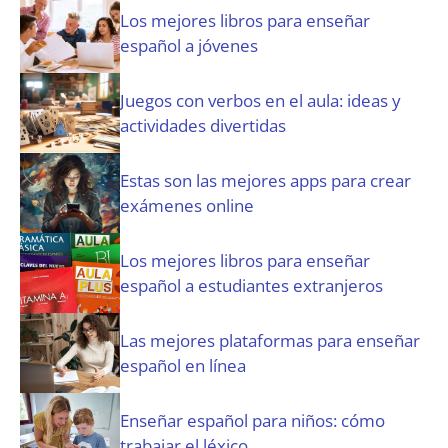
i
Los mejores libros para enseñar
o
español a jóvenes
)
Juegos con verbos en el aula: ideas y
actividades divertidas
Estas son las mejores apps para crear
exámenes online
Los mejores libros para enseñar
español a estudiantes extranjeros
Las mejores plataformas para enseñar
español en línea
Enseñar español para niños: cómo
trabajar el léxico