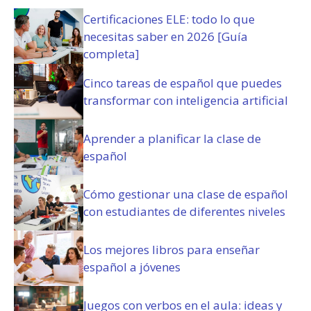
c
)
Certificaciones ELE: todo lo que
i
o
necesitas saber en 2026 [Guía
n
completa]
e
s
Cinco tareas de español que puedes
(
transformar con inteligencia artificial
O
b
Aprender a planificar la clase de
l
español
i
g
a
Cómo gestionar una clase de español
t
con estudiantes de diferentes niveles
o
r
i
Los mejores libros para enseñar
o
español a jóvenes
)
Juegos con verbos en el aula: ideas y