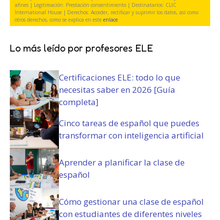
)
y
a
t
afines | Legitimación: Prestación consentimiento | Destinatarios: CLIC
c
International House | Derechos: Acceder, rectificar y suprimir los datos, así como
t
o
otros derechos, como se explica en este
enlace
.
o
o
r
n
r
i
d
i
Lo más leído por profesores ELE
o
i
o
)
c
)
Certificaciones ELE: todo lo que
i
o
necesitas saber en 2026 [Guía
n
completa]
e
s
Cinco tareas de español que puedes
(
transformar con inteligencia artificial
O
b
Aprender a planificar la clase de
l
español
i
g
a
Cómo gestionar una clase de español
t
con estudiantes de diferentes niveles
o