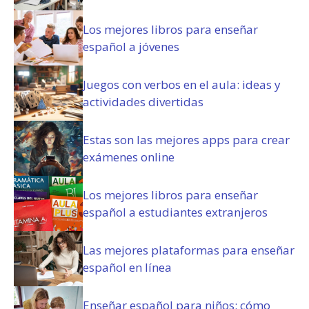
r
i
Los mejores libros para enseñar
o
español a jóvenes
)
Juegos con verbos en el aula: ideas y
actividades divertidas
Estas son las mejores apps para crear
exámenes online
Los mejores libros para enseñar
español a estudiantes extranjeros
Las mejores plataformas para enseñar
español en línea
Enseñar español para niños: cómo