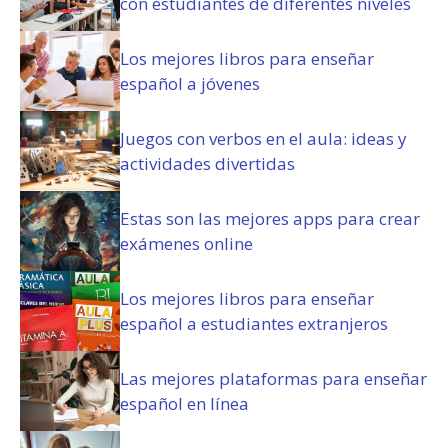
con estudiantes de diferentes niveles
o
r
i
Los mejores libros para enseñar
o
español a jóvenes
)
Juegos con verbos en el aula: ideas y
actividades divertidas
Estas son las mejores apps para crear
exámenes online
Los mejores libros para enseñar
español a estudiantes extranjeros
Las mejores plataformas para enseñar
español en línea