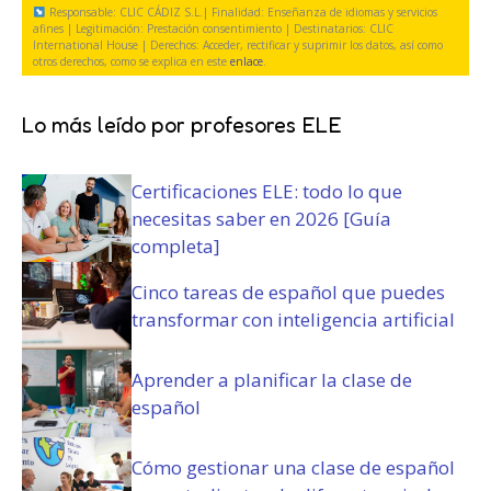
g
a
Responsable: CLIC CÁDIZ S.L.| Finalidad: Enseñanza de idiomas y servicios
)
y
a
t
afines | Legitimación: Prestación consentimiento | Destinatarios: CLIC
c
International House | Derechos: Acceder, rectificar y suprimir los datos, así como
t
o
otros derechos, como se explica en este
enlace
.
o
o
r
n
r
i
d
i
Lo más leído por profesores ELE
o
i
o
)
c
)
Certificaciones ELE: todo lo que
i
o
necesitas saber en 2026 [Guía
n
completa]
e
s
Cinco tareas de español que puedes
(
transformar con inteligencia artificial
O
b
Aprender a planificar la clase de
l
español
i
g
a
Cómo gestionar una clase de español
t