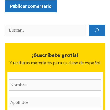
Search
¡Suscríbete gratis!
Y recibirás materiales para tu clase de español
N
o
m
b
A
r
p
e
e