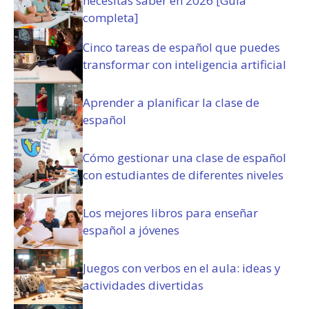
necesitas saber en 2026 [Guía
n
completa]
e
s
Cinco tareas de español que puedes
(
transformar con inteligencia artificial
O
b
Aprender a planificar la clase de
l
español
i
g
a
Cómo gestionar una clase de español
t
con estudiantes de diferentes niveles
o
r
i
Los mejores libros para enseñar
o
español a jóvenes
)
Juegos con verbos en el aula: ideas y
actividades divertidas