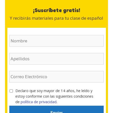
¡Suscríbete gratis!
Y recibirás materiales para tu clase de español
N
o
m
b
A
r
p
e
e
(
l
E
O
l
m
b
i
a
l
d
i
i
T
Declaro que soy mayor de 14 años, he leído y
o
l
g
é
estoy conforme con las siguientes condiciones
s
(
a
r
de
política de privacidad
.
(
O
t
m
O
b
o
i