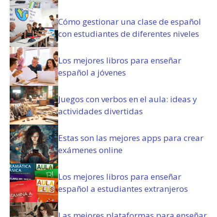
g
a
Cómo gestionar una clase de español
t
con estudiantes de diferentes niveles
o
r
i
Los mejores libros para enseñar
o
español a jóvenes
)
Juegos con verbos en el aula: ideas y
actividades divertidas
Estas son las mejores apps para crear
exámenes online
Los mejores libros para enseñar
español a estudiantes extranjeros
Las mejores plataformas para enseñar