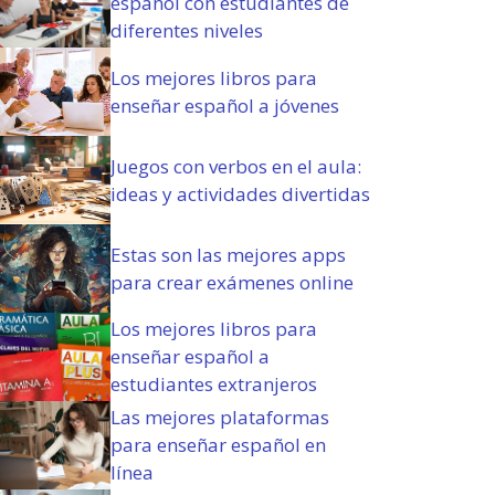
español con estudiantes de
o
diferentes niveles
r
i
Los mejores libros para
o
enseñar español a jóvenes
)
Juegos con verbos en el aula:
ideas y actividades divertidas
Estas son las mejores apps
para crear exámenes online
Los mejores libros para
enseñar español a
estudiantes extranjeros
Las mejores plataformas
para enseñar español en
línea