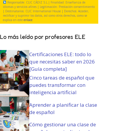
i
Responsable: CLIC CÁDIZ S.L.| Finalidad: Enseñanza de
a
g
y
o
idiomas y servicios afines | Legitimación: Prestación consentimiento
t
| Destinatarios: CLIC International House | Derechos: Acceder,
a
c
)
rectificar y suprimir los datos, así como otros derechos, como se
o
t
o
explica en este
enlace
.
r
o
n
i
r
d
Lo más leído por profesores ELE
o
i
i
)
o
c
)
i
Certificaciones ELE: todo lo
o
que necesitas saber en 2026
n
[Guía completa]
e
s
Cinco tareas de español que
(
puedes transformar con
O
inteligencia artificial
b
l
Aprender a planificar la clase
i
de español
g
a
Cómo gestionar una clase de
t