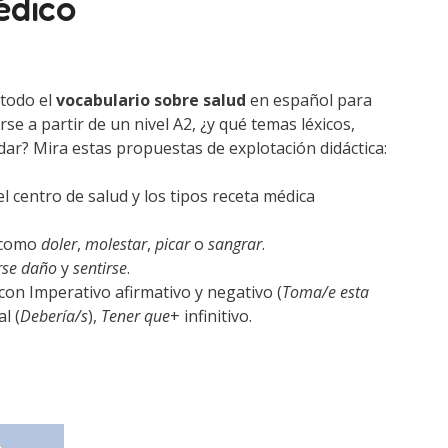
édico
todo el
vocabulario sobre salud
en español para
rse a partir de un nivel A2, ¿y qué temas léxicos,
r? Mira estas propuestas de explotación didáctica:
l centro de salud y los tipos receta médica
o como
doler
,
molestar
,
picar
o
sangrar
.
rse daño
y
sentirse
.
on Imperativo afirmativo y negativo (
Toma/e esta
l (
Debería/s
),
Tener que
+ infinitivo.