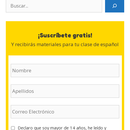
Search
¡Suscríbete gratis!
Y recibirás materiales para tu clase de español
N
o
m
b
A
r
p
e
e
(
l
E
O
l
m
b
i
a
l
d
i
i
T
Declaro que soy mayor de 14 años, he leído y
o