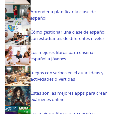
O
b
Aprender a planificar la clase de
l
español
i
g
a
Cómo gestionar una clase de español
t
con estudiantes de diferentes niveles
o
r
i
Los mejores libros para enseñar
o
español a jóvenes
)
Juegos con verbos en el aula: ideas y
actividades divertidas
Estas son las mejores apps para crear
exámenes online
Los mejores libros para enseñar