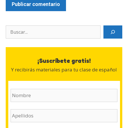
Search
¡Suscríbete gratis!
Y recibirás materiales para tu clase de español
N
o
m
b
A
r
p
e
e
(
l