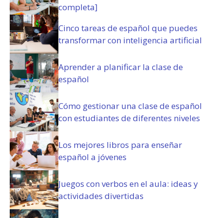
n
completa]
e
s
Cinco tareas de español que puedes
(
transformar con inteligencia artificial
O
b
Aprender a planificar la clase de
l
español
i
g
a
Cómo gestionar una clase de español
t
con estudiantes de diferentes niveles
o
r
i
Los mejores libros para enseñar
o
español a jóvenes
)
Juegos con verbos en el aula: ideas y
actividades divertidas