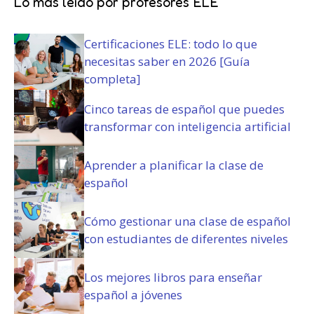
i
Lo más leído por profesores ELE
o
i
o
)
c
)
Certificaciones ELE: todo lo que
i
o
necesitas saber en 2026 [Guía
n
completa]
e
s
Cinco tareas de español que puedes
(
transformar con inteligencia artificial
O
b
Aprender a planificar la clase de
l
español
i
g
a
Cómo gestionar una clase de español
t
con estudiantes de diferentes niveles
o
r
i
Los mejores libros para enseñar
o
español a jóvenes
)