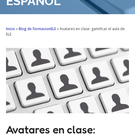
ESPAÑOL
Inicio
»
Blog de formacionELE
»
Avatares en clase: gamificar el aula de
ELE
Avatares en clase: