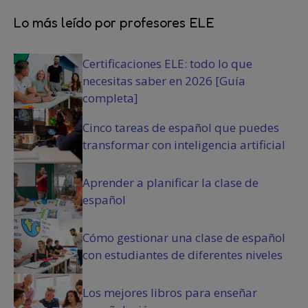
n
r
i
d
i
Lo más leído por profesores ELE
o
i
o
)
c
)
Certificaciones ELE: todo lo que
i
o
necesitas saber en 2026 [Guía
n
completa]
e
s
Cinco tareas de español que puedes
(
transformar con inteligencia artificial
O
b
Aprender a planificar la clase de
l
español
i
g
a
Cómo gestionar una clase de español
t
con estudiantes de diferentes niveles
o
r
i
Los mejores libros para enseñar
o