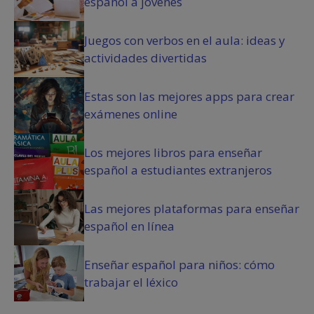
español a jóvenes
)
Juegos con verbos en el aula: ideas y
actividades divertidas
Estas son las mejores apps para crear
exámenes online
Los mejores libros para enseñar
español a estudiantes extranjeros
Las mejores plataformas para enseñar
español en línea
Enseñar español para niños: cómo
trabajar el léxico